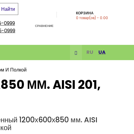
Найти
КОРЗИНА
0
товар(ов)
- 0.00
5-0999
СРАВНЕНИЕ
5-0999
RU
UA
ом И Полкой
0 ММ. AISI 201,
енный 1200х600х850 мм. AISI
лкой