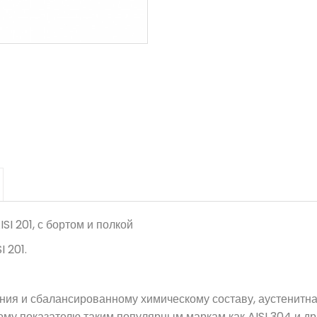
I 201, с бортом и полкой
 201.
ия и сбалансированному химическому составу, аустенитна
тому показателю таким популярным маркам как AISI 304 и др