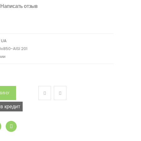
|
Написать отзыв
 UA
х850-AISI 201
чии
 в кредит