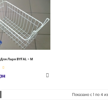
Для Ларя BYFAL - М
рн
Показано с 1 по 4 из