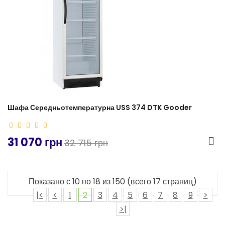
Шафа Середньотемпературна USS 374 DTK Gooder
31 070 грн
32 715 грн
Показано с 10 по 18 из 150 (всего 17 страниц)
|<
<
1
2
3
4
5
6
7
8
9
>
>|