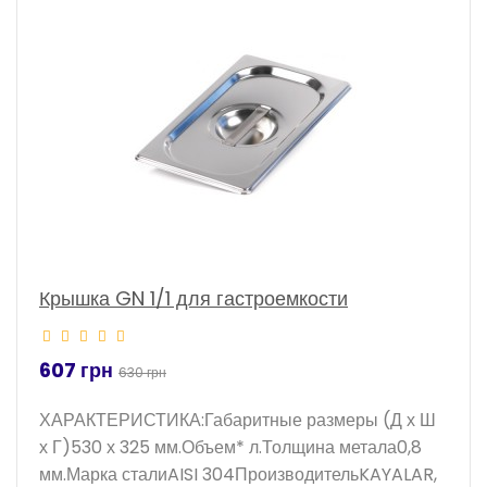
-4%
Крышка GN 1/1 для гастроемкости
607 грн
630 грн
ХАРАКТЕРИСТИКА:Габаритные размеры (Д х Ш
х Г)530 х 325 мм.Объем* л.Толщина метала0,8
мм.Марка сталиAISI 304ПроизводительKAYALAR,