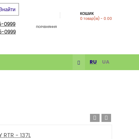
Знайти
КОШИК
0
товар(ів)
- 0.00
5-0999
ПОРІВНЯННЯ
5-0999
RU
UA
 RTR - 137L
-10%