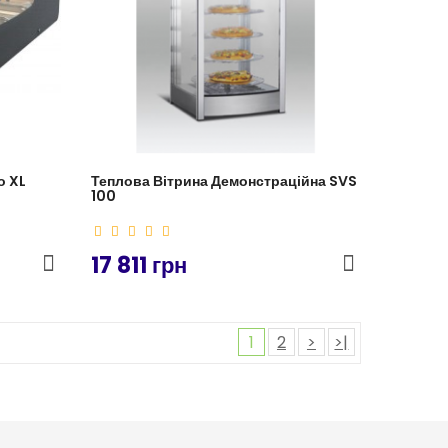
о XL
Теплова Вітрина Демонстраційна SVS
100
17 811 грн
1
2
>
>|