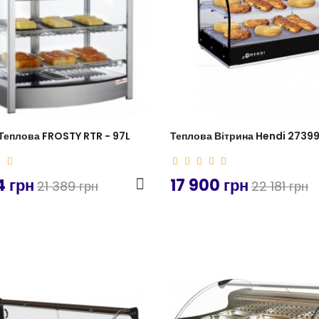
Теплова FROSTY RTR - 97L
Теплова Вітрина Hendi 2739
4 грн
17 900 грн
21 389 грн
22 181 грн