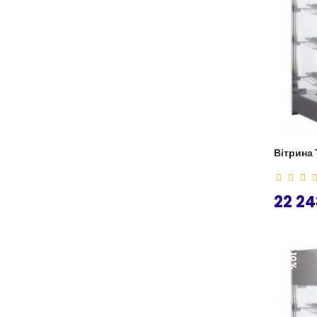
Вітрина 
22 24
-10%