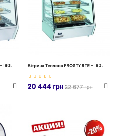
- 160L
Вітрина Теплова FROSTY RTR - 160L
20 444 грн
22 677 грн
-11%