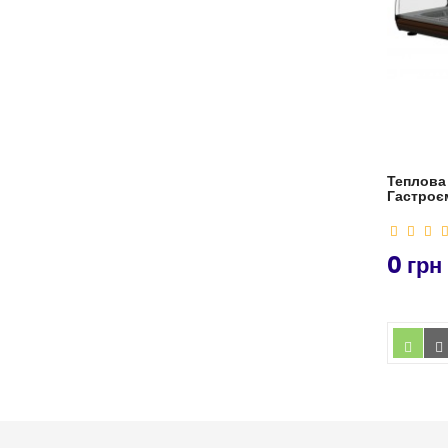
Теплова 
Гастроє
0 грн