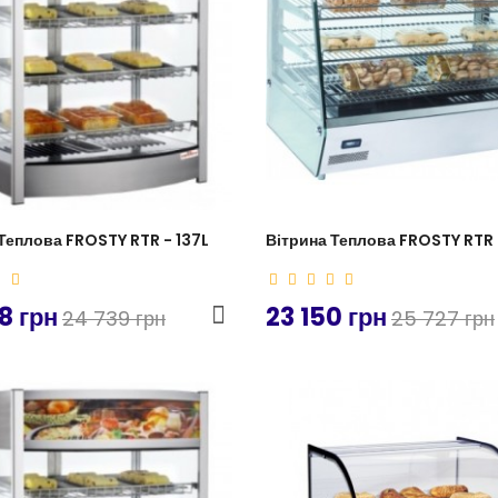
Теплова FROSTY RTR - 137L
Вітрина Теплова FROSTY RTR 
8 грн
23 150 грн
24 739 грн
25 727 грн
-19%