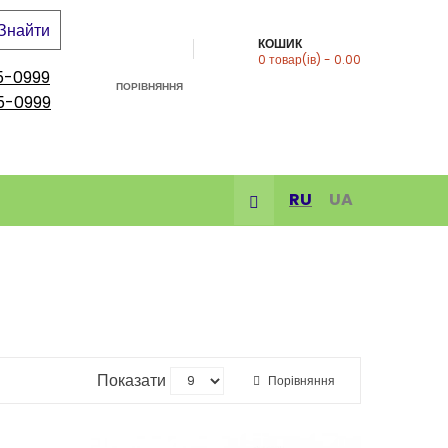
Знайти
КОШИК
0
товар(ів)
- 0.00
5-0999
ПОРІВНЯННЯ
5-0999
RU
UA
Показати
Порівняння