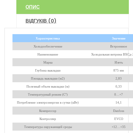
ОПИС
ВІДГУКІВ (0)
Характеристика
Значение
Холодообеспечение
Встроенное
Наименование
Холодильная витрина ВХСд-
Марка
Илеть
Глубина выкладки
875 мм
Площадь выкладки (м2)
2,83
Полезный объем выкладки (м)
0,33
Температурный режим (C°)
0…+7
Потребление электроэнергии в сутки (кВт)
14,1
Компрессор
Danfoss
Контроллер
EVCO
Температура окружающей среды
+12…+35