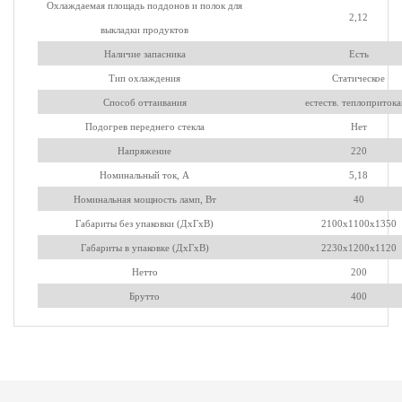
Охлаждаемая площадь поддонов и полок для
2,12
выкладки продуктов
Наличие запасника
Есть
Тип охлаждения
Статическое
Способ оттаивания
естеств. теплоприток
Подогрев переднего стекла
Нет
Напряжение
220
Номинальный ток, A
5,18
Номинальная мощность ламп, Вт
40
Габариты без упаковки (ДхГхВ)
2100х1100х1350
Габариты в упаковке (ДхГхВ)
2230х1200х1120
Нетто
200
Брутто
400