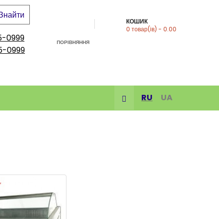
Знайти
КОШИК
0
товар(ів)
- 0.00
5-0999
ПОРІВНЯННЯ
5-0999
RU
UA