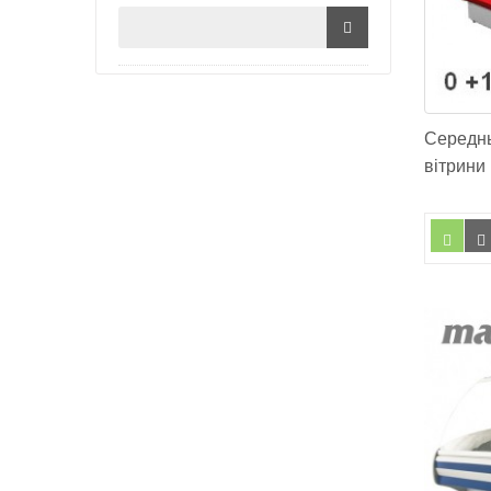
Середнь
вітрини