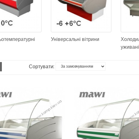
отемпературні
Універсальні вітрини
Холодил
уживані 
Сортувати: